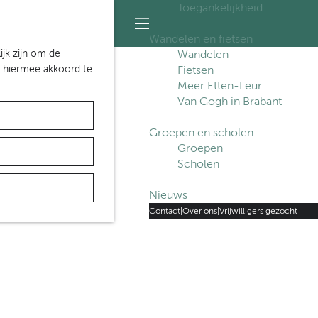
Toegankelijkheid
S
Z
e
o
M
Wandelen en fietsen
l
e
e
ijk zijn om de
Wandelen
e
k
n
n hiermee akkoord te
Fietsen
c
e
u
Meer Etten-Leur
t
n
Van Gogh in Brabant
e
e
Groepen en scholen
r
Groepen
t
Scholen
a
a
Nieuws
l
H
Contact
|
Over ons
|
Vrijwilligers gezocht
u
i
d
i
g
e