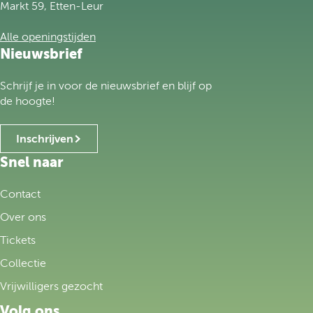
d
Markt 59, Etten-Leur
e
h
Alle openingstijden
o
Nieuwsbrief
m
e
Schrijf je in voor de nieuwsbrief en blijf op
p
de hoogte!
a
g
Inschrijven
e
Snel naar
Contact
Over ons
Tickets
Collectie
Vrijwilligers gezocht
Volg ons