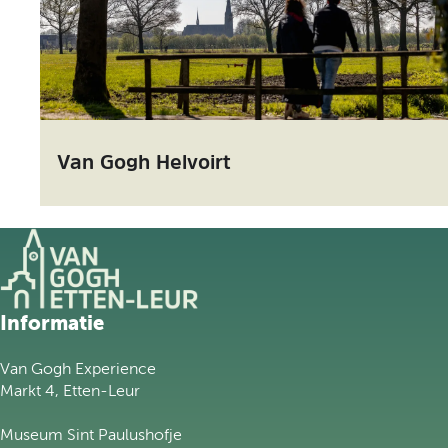
Van Gogh Helvoirt
G
Informatie
a
n
Van Gogh Experience
a
Markt 4, Etten-Leur
a
r
Museum Sint Paulushofje