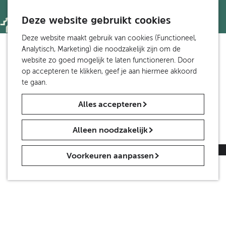
Toegankelijkheid
S
Z
e
Deze website gebruikt cookies
o
M
Wandelen en fietsen
l
e
e
G
Deze website maakt gebruik van cookies (Functioneel,
Wandelen
e
k
n
a
Analytisch, Marketing) die noodzakelijk zijn om de
Fietsen
c
e
u
n
website zo goed mogelijk te laten functioneren. Door
Meer Etten-Leur
t
n
a
op accepteren te klikken, geef je aan hiermee akkoord
Van Gogh in Brabant
e
a
te gaan.
e
r
Groepen en scholen
r
Alles accepteren
d
Groepen
t
e
Scholen
a
h
a
Alleen noodzakelijk
o
Nieuws
l
m
H
Contact
|
Over ons
|
Vrijwilligers gezocht
Voorkeuren aanpassen
e
u
p
i
a
d
g
i
e
g
e