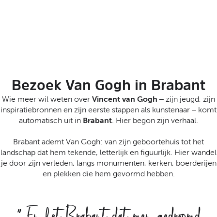
t
a
a
l
:
N
e
d
Bezoek Van Gogh in Brabant
e
r
Wie meer wil weten over
Vincent van Gogh
– zijn jeugd, zijn
l
inspiratiebronnen en zijn eerste stappen als kunstenaar – komt
a
automatisch uit in
Brabant
. Hier begon zijn verhaal.
n
d
Brabant ademt Van Gogh: van zijn geboortehuis tot het
s
landschap dat hem tekende, letterlijk en figuurlijk. Hier wandel
je door zijn verleden, langs monumenten, kerken, boerderijen
en plekken die hem gevormd hebben.
“
En het Brabant dat men gedroomd