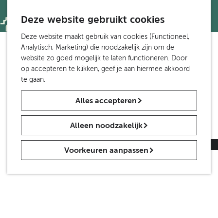
Toegankelijkheid
S
Z
e
Deze website gebruikt cookies
o
M
Wandelen en fietsen
l
e
e
G
Deze website maakt gebruik van cookies (Functioneel,
Wandelen
e
k
n
a
Analytisch, Marketing) die noodzakelijk zijn om de
Fietsen
c
e
u
n
website zo goed mogelijk te laten functioneren. Door
Meer Etten-Leur
t
n
a
op accepteren te klikken, geef je aan hiermee akkoord
Van Gogh in Brabant
e
a
te gaan.
e
r
Groepen en scholen
r
Alles accepteren
d
Groepen
t
e
Scholen
a
h
a
Alleen noodzakelijk
o
Nieuws
l
m
H
Contact
|
Over ons
|
Vrijwilligers gezocht
Voorkeuren aanpassen
e
u
p
i
a
d
g
i
e
g
e