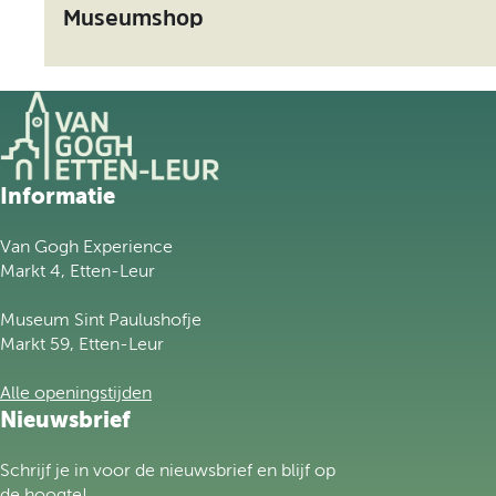
u
d
Museumshop
s
e
u
m
s
h
o
G
Informatie
p
a
n
Van Gogh Experience
a
Markt 4, Etten-Leur
a
r
Museum Sint Paulushofje
d
Markt 59, Etten-Leur
e
h
Alle openingstijden
o
Nieuwsbrief
m
e
Schrijf je in voor de nieuwsbrief en blijf op
p
de hoogte!