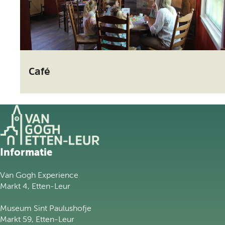
i
j
k
h
e
C
i
a
d
Café
f
é
G
Informatie
a
n
Van Gogh Experience
a
Markt 4, Etten-Leur
a
r
Museum Sint Paulushofje
d
Markt 59, Etten-Leur