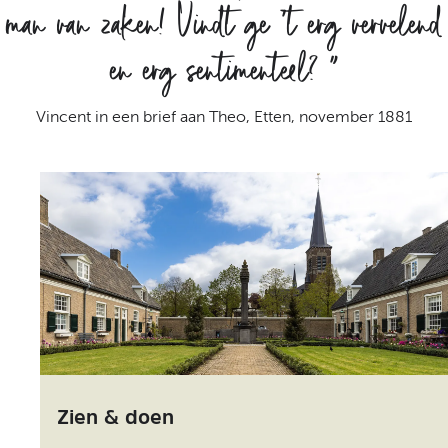
man van zaken! Vindt ge ’t erg vervelend
en erg sentimenteel?
”
Vincent in een brief aan Theo, Etten, november 1881
Z
i
Zien & doen
e