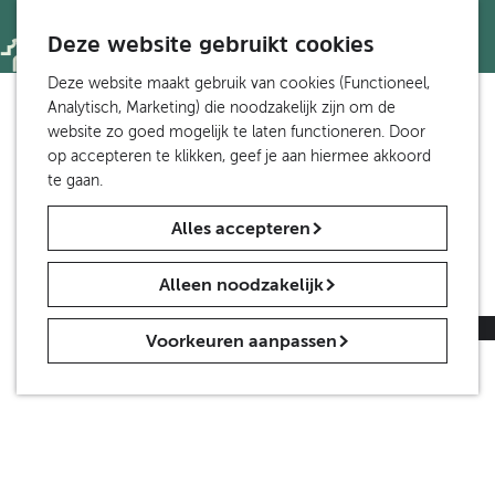
Toegankelijkheid
S
Z
e
Deze website gebruikt cookies
o
M
Wandelen en fietsen
l
e
e
G
Deze website maakt gebruik van cookies (Functioneel,
Wandelen
e
k
n
a
Analytisch, Marketing) die noodzakelijk zijn om de
Fietsen
c
e
u
n
website zo goed mogelijk te laten functioneren. Door
Meer Etten-Leur
t
n
a
op accepteren te klikken, geef je aan hiermee akkoord
Van Gogh in Brabant
e
a
te gaan.
e
r
Groepen en scholen
r
Alles accepteren
d
Groepen
t
e
Scholen
a
h
a
Alleen noodzakelijk
o
Nieuws
l
m
H
Contact
|
Over ons
|
Vrijwilligers gezocht
Voorkeuren aanpassen
e
u
p
i
a
d
g
i
e
g
e