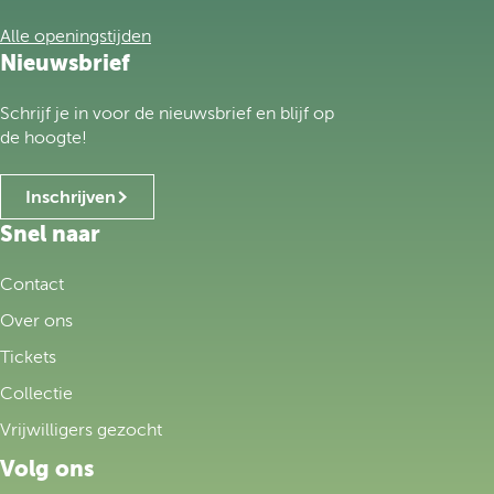
e
h
Alle openingstijden
o
Nieuwsbrief
m
e
Schrijf je in voor de nieuwsbrief en blijf op
p
de hoogte!
a
g
Inschrijven
e
Snel naar
Contact
Over ons
Tickets
Collectie
Vrijwilligers gezocht
Volg ons