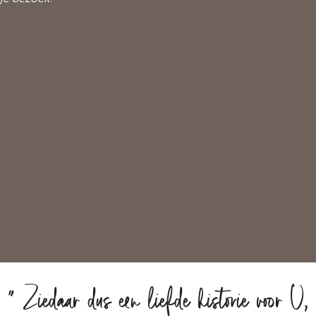
“
Ziedaar dus een liefde historie voor U,