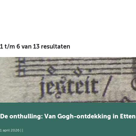
1 t/m 6 van 13 resultaten
De onthulling: Van Gogh-ontdekking in Etten
1 april 2026
|
|