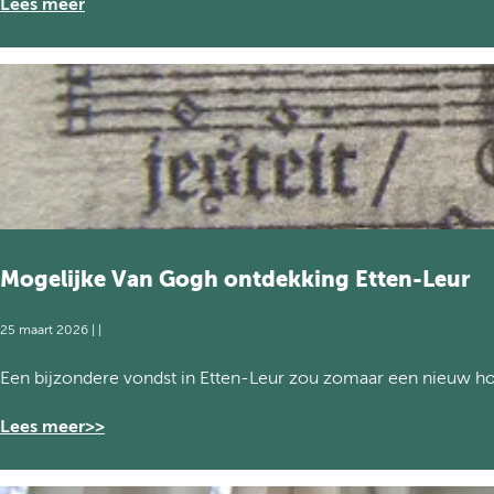
i
Lees meer
-
j
o
w
n
i
t
l
d
l
e
i
k
g
k
e
i
r
n
s
g
g
Mogelijke Van Gogh ontdekking Etten-Leur
i
e
n
z
E
25 maart 2026
|
|
o
t
c
M
Een bijzondere vondst in Etten-Leur zou zomaar een nieuw h
t
h
o
e
t
g
Lees meer>>
n
e
-
l
L