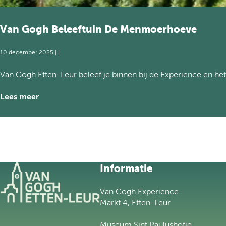
i
e
e
d
E
u
Van Gogh Beleeftuin De Menmoerhoeve
x
c
p
a
10 december 2025
|
|
e
t
r
i
V
Van Gogh Etten-Leur beleef je binnen bij de Experience en h
i
e
a
e
E
n
Lees meer
n
x
G
c
p
o
e
e
g
r
h
i
B
e
e
Informatie
n
l
c
e
e
Van Gogh Experience
e
Markt 4, Etten-Leur
f
G
t
a
Museum Sint Paulushofje