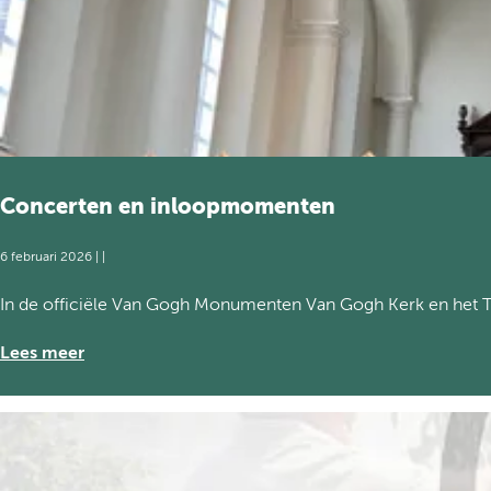
i
e
j
u
k
r
e
V
a
n
G
o
Concerten en inloopmomenten
g
h
6 februari 2026
|
|
o
n
C
In de officiële Van Gogh Monumenten Van Gogh Kerk en het T
t
o
d
n
Lees meer
e
c
k
e
k
r
i
t
n
e
g