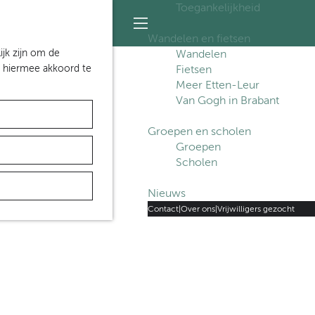
Toegankelijkheid
S
Z
e
o
M
Wandelen en fietsen
l
e
e
ijk zijn om de
Wandelen
e
k
n
n hiermee akkoord te
Fietsen
c
e
u
Meer Etten-Leur
t
n
Van Gogh in Brabant
e
e
Groepen en scholen
r
Groepen
t
Scholen
a
a
Nieuws
l
H
Contact
|
Over ons
|
Vrijwilligers gezocht
u
i
d
i
g
e