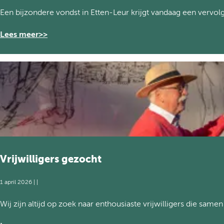
D
Een bijzondere vondst in Etten-Leur krijgt vandaag een vervo
e
o
Lees meer>>
n
t
h
u
l
l
i
n
g
:
V
Vrijwilligers gezocht
a
n
1 april 2026
|
|
G
o
V
Wij zijn altijd op zoek naar enthousiaste vrijwilligers die sam
g
r
h