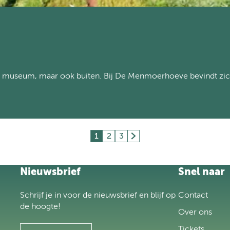
et museum, maar ook buiten. Bij De Menmoerhoeve bevindt zic
1
2
3
H
G
G
G
u
a
a
a
i
n
n
n
Nieuwsbrief
Snel naar
d
a
a
a
i
a
a
a
Schrijf je in voor de nieuwsbrief en blijf op
Contact
g
r
r
r
de hoogte!
e
p
p
d
Over ons
p
a
a
e
Tickets