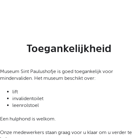
t
a
a
l
:
N
e
Toegankelijkheid
d
e
r
l
Museum Sint Paulushofje is goed toegankelijk voor
a
mindervaliden. Het museum beschikt over:
n
d
lift
s
invalidentoilet
leenrolstoel
Een hulphond is welkom.
Onze medewerkers staan graag voor u klaar om u verder te