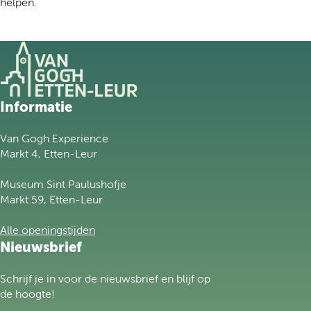
helpen.
G
Informatie
a
n
Van Gogh Experience
a
Markt 4, Etten-Leur
a
r
Museum Sint Paulushofje
d
Markt 59, Etten-Leur
e
h
Alle openingstijden
o
Nieuwsbrief
m
e
Schrijf je in voor de nieuwsbrief en blijf op
p
de hoogte!
a