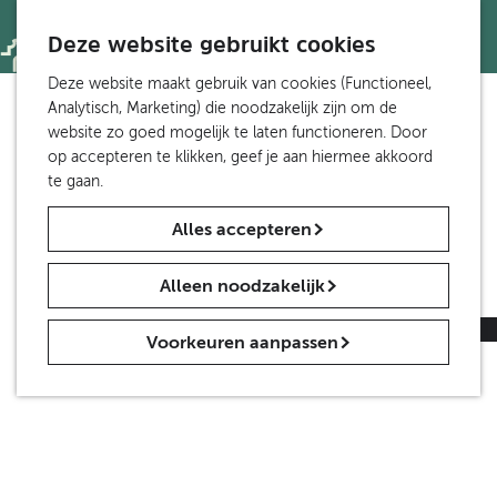
Toegankelijkheid
S
Z
e
Deze website gebruikt cookies
o
M
Wandelen en fietsen
l
e
e
G
Deze website maakt gebruik van cookies (Functioneel,
Wandelen
e
k
n
a
Analytisch, Marketing) die noodzakelijk zijn om de
Fietsen
c
e
u
n
website zo goed mogelijk te laten functioneren. Door
Meer Etten-Leur
t
n
a
op accepteren te klikken, geef je aan hiermee akkoord
Van Gogh in Brabant
e
a
te gaan.
e
r
Groepen en scholen
r
Alles accepteren
d
Groepen
t
e
Scholen
a
h
a
Alleen noodzakelijk
o
Nieuws
l
m
H
Contact
|
Over ons
|
Vrijwilligers gezocht
Voorkeuren aanpassen
e
u
p
i
a
d
g
i
e
g
e